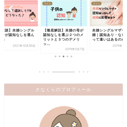
ュ
コミュ
コミュ
体験談】未婚シングル
【徹底解説】未婚の母が
未婚シングルマザー
ザーが認知なしを選ん
認知なしを選ぶ２つのメ
婚｜認知あり・なし
結果
リットと３つのデメリ
って違いはあるのか
ッ...
2021年10月30日
2019年7
2019年5月7日
さなくらのプロフィール