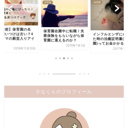
園
保育園
保育園
時短術】保育園の名
保育園在園中に転職！失
・縫いつけは古い？4
インフルエンザにか
業保険をもらいながら保
目ママの殿堂入りアイ
た時の治癒証明書(保
育園に通えるのか？
.
園)ってお金かかるの？
2019年7月1日
2018年11月10日
2017年3
さなくらのプロフィール