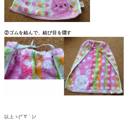
②ゴムを結んで、結び目を隠す
以上ヽ(*´∇｀)ﾉ