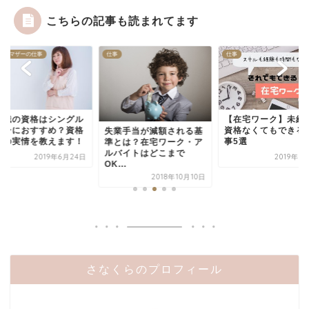
こちらの記事も読まれてます
グルマザーの仕事
仕事
仕事
護職の資格はシングル
【在宅ワーク】未経
ザーにおすすめ？資格
資格なくてもできる
失業手当が減額される基
校の実情を教えます！
事5選
準とは？在宅ワーク・ア
ルバイトはどこまで
2019年6月24日
2019年7
OK...
2018年10月10日
さなくらのプロフィール